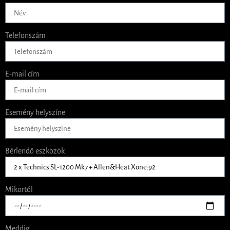
Telefonszám
E-mail cím
Esemény helyszíne
Bérlendő eszközök
Mikortól
Meddig