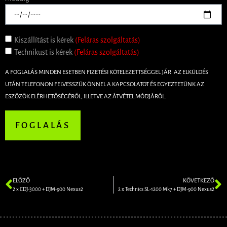
Kiszállítást is kérek
(Feláras szolgáltatás)
Technikust is kérek
(Feláras szolgáltatás)
A FOGLALÁS MINDEN ESETBEN FIZETÉSI KÖTELEZETTSÉGGEL JÁR. AZ ELKÜLDÉS
UTÁN TELEFONON FELVESSZÜK ÖNNEL A KAPCSOLATOT ÉS EGYEZTETÜNK AZ
ESZÖZÖK ELÉRHETŐSÉGÉRŐL, ILLETVE AZ ÁTVÉTEL MÓDJÁRÓL.
FOGLALÁS
ELŐZŐ
KÖVETKEZŐ
2 x CDJ-3000 + DJM-900 Nexus2
2 x Technics SL-1200 Mk7 + DJM-900 Nexus2