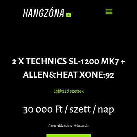
DJ – ZENEI SZOLGÁLTATÁS
2 X TECHNICS SL-1200 MK7 +
ALLEN&HEAT XONE:92
Lejátszó szettek
30 000 Ft / szett / nap
A megjelölt árak nettó összegek.