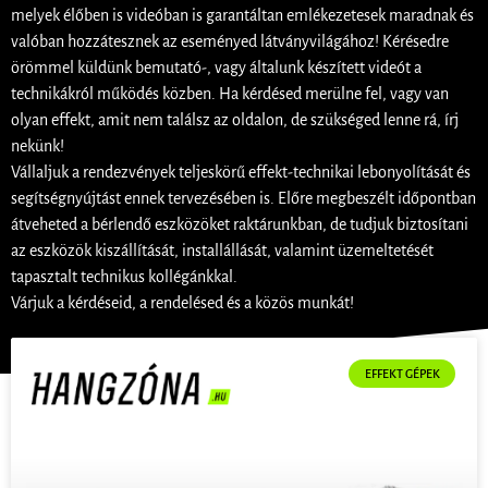
melyek élőben is videóban is garantáltan emlékezetesek maradnak és
valóban hozzátesznek az eseményed látványvilágához! Kérésedre
örömmel küldünk bemutató-, vagy általunk készített videót a
technikákról működés közben. Ha kérdésed merülne fel, vagy van
olyan effekt, amit nem találsz az oldalon, de szükséged lenne rá, írj
nekünk!
Vállaljuk a rendezvények teljeskörű effekt-technikai lebonyolítását és
segítségnyújtást ennek tervezésében is. Előre megbeszélt időpontban
átveheted a bérlendő eszközöket raktárunkban, de tudjuk biztosítani
az eszközök kiszállítását, installállását, valamint üzemeltetését
tapasztalt technikus kollégánkkal.
Várjuk a kérdéseid, a rendelésed és a közös munkát!
EFFEKT GÉPEK