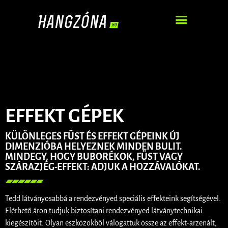
DJ – ZENEI SZOLGÁLTATÁS
EFFEKT GÉPEK
KÜLÖNLEGES FÜST ÉS EFFEKT GÉPEINK ÚJ
DIMENZIÓBA HELYEZNEK MINDEN BULIT.
MINDEGY, HOGY BUBORÉKOK, FÜST VAGY
SZÁRAZJÉG-EFFEKT: ADJUK A HOZZÁVALÓKAT.
Tedd látványosabbá a rendezvényed speciális effekteink segítségével.
Elérhető áron tudjuk biztosítani rendezvényed látványtechnikai
kiegészítőit. Olyan eszközökből válogattuk össze az effekt-arzenált,