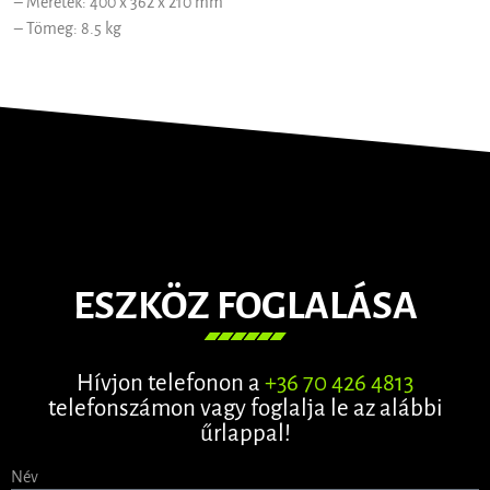
– Méretek: 400 x 362 x 210 mm
– Tömeg: 8.5 kg
ESZKÖZ FOGLALÁSA
Hívjon telefonon a
+36 70 426 4813
telefonszámon vagy foglalja le az alábbi
űrlappal!
Név