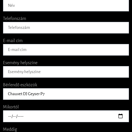
Telefonszám
E-mail cím
Esemény helyszíne
Bérlendő eszközök
Mikortól
Meddig