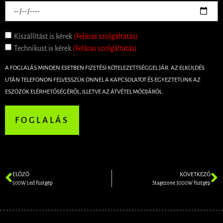
Kiszállítást is kérek
(Feláras szolgáltatás)
Technikust is kérek
(Feláras szolgáltatás)
A FOGLALÁS MINDEN ESETBEN FIZETÉSI KÖTELEZETTSÉGGEL JÁR. AZ ELKÜLDÉS
UTÁN TELEFONON FELVESSZÜK ÖNNEL A KAPCSOLATOT ÉS EGYEZTETÜNK AZ
ESZÖZÖK ELÉRHETŐSÉGÉRŐL, ILLETVE AZ ÁTVÉTEL MÓDJÁRÓL.
FOGLALÁS
ELŐZŐ
KÖVETKEZŐ
500W Led Füstgép
Stagezone 3000W Füstgép