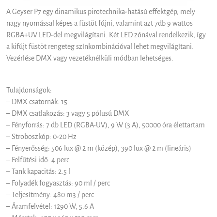
A Geyser P7 egy dinamikus pirotechnika-hatású effektgép, mely
nagy nyomással képes a füstöt fújni, valamint azt 7db 9 wattos
RGBA+UV LED-del megvilágítani. Két LED zónával rendelkezik, így
a kifújt füstöt rengeteg színkombinációval lehet megvilágítani.
Vezérlése DMX vagy vezetéknélküli módban lehetséges.
Tulajdonságok:
– DMX csatornák: 15
– DMX csatlakozás: 3 vagy 5 pólusú DMX
– Fényforrás: 7 db LED (RGBA-UV), 9 W (3 A), 50000 óra élettartam
– Stroboszkóp: 0-20 Hz
– Fényerősség: 506 lux @ 2 m (közép), 390 lux @ 2 m (lineáris)
– Felfűtési idő: 4 perc
– Tank kapacitás: 2.5 l
– Folyadék fogyasztás: 90 ml / perc
– Teljesítmény: 480 m3 / perc
– Áramfelvétel: 1290 W, 5.6 A