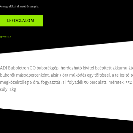
A megjelölt árak nettó összegek.
LEFOGLALOM!
VISSZA
ADJ Bubbletron GO buborékgép: hordozható kivitel beépített akkumuláto
buborék másodpercenként, akár 5 óra működés egy töltéssel, a teljes töl
megközelítőleg 6 óra, fogyasztás: 1 l folyadék 50 perc alatt, méretek: 35
súly: 2kg