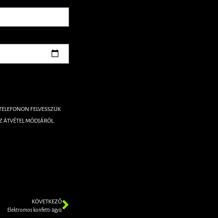
 TELEFONON FELVESSZÜK
Z ÁTVÉTEL MÓDJÁRÓL.
KÖVETKEZŐ
Elektromos konfetti ágyú