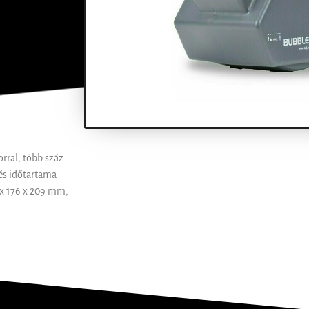
rral, több száz
tés időtartama
2 x 176 x 209 mm,