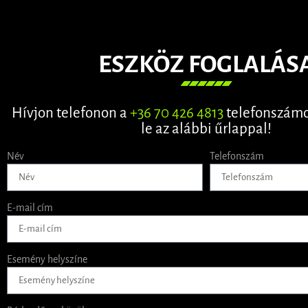
ESZKÖZ FOGLALÁS
Hívjon telefonon a
+36 70 426 4813
telefonszámo
le az alábbi űrlappal!
Név
Telefonszám
E-mail cím
Esemény helyszíne