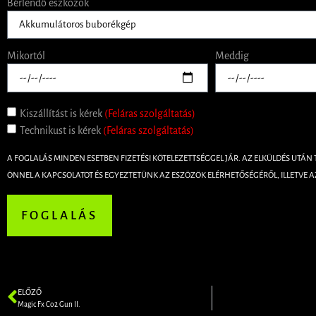
Bérlendő eszközök
Mikortól
Meddig
Kiszállítást is kérek
(Feláras szolgáltatás)
Technikust is kérek
(Feláras szolgáltatás)
A FOGLALÁS MINDEN ESETBEN FIZETÉSI KÖTELEZETTSÉGGEL JÁR. AZ ELKÜLDÉS UTÁN
ÖNNEL A KAPCSOLATOT ÉS EGYEZTETÜNK AZ ESZÖZÖK ELÉRHETŐSÉGÉRŐL, ILLETVE A
FOGLALÁS
ELŐZŐ
Magic Fx Co2 Gun II.