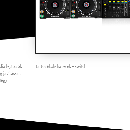
ia lejátszók
Tartozékok: kábelek + switch
 javítással,
Négy