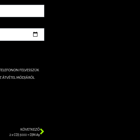
 TELEFONON FELVESSZÜK
Z ÁTVÉTEL MÓDJÁRÓL.
KÖVETKEZŐ
2 x CDJ-3000 + DJM-A9