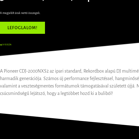
A megjelölt árak nettó összegek.
LEFOGLALOM!
VISSZA
A Pioneer CDJ-2000NXS2 az ipari standard, Rekordbox alapú DJ multiméd
harmadik generációja. Számos új performance fejlesztéssel, hangminőség
valamint a veszteségmentes formátumok támogatásával született újjá. 
csúcsminőségű lejátszó, hogy a legtöbbet hozd ki a buliból!