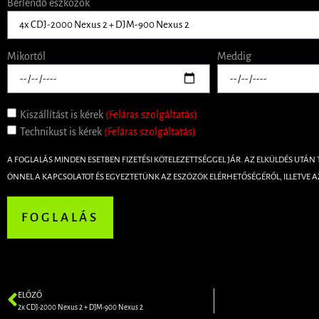
Bérlendő eszközök
Mikortól
Meddig
Kiszállítást is kérek
(Feláras szolgáltatás)
Technikust is kérek
(Feláras szolgáltatás)
A FOGLALÁS MINDEN ESETBEN FIZETÉSI KÖTELEZETTSÉGGEL JÁR. AZ ELKÜLDÉS UTÁN
ÖNNEL A KAPCSOLATOT ÉS EGYEZTETÜNK AZ ESZÖZÖK ELÉRHETŐSÉGÉRŐL, ILLETVE A
FOGLALÁS
ELŐZŐ
2x CDJ-2000 Nexus 2 + DJM-900 Nexus 2