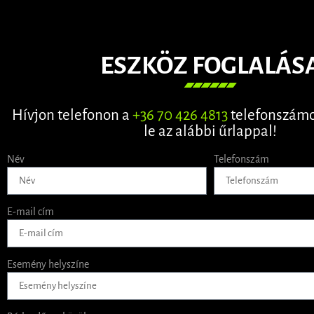
ESZKÖZ FOGLALÁS
Hívjon telefonon a
+36 70 426 4813
telefonszámo
le az alábbi űrlappal!
Név
Telefonszám
E-mail cím
Esemény helyszíne