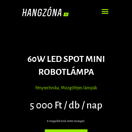
DJ – ZENEI SZOLGÁLTATÁS
60W LED SPOT MINI
ROBOTLÁMPA
Fénytechnika
,
Mozgófejes lámpák
5 000 Ft / db / nap
A megjelölt árak nettó összegek.