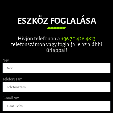
ESZKÖZ FOGLALÁSA
Hívjon telefonon a
+36 70 426 4813
telefonszámon vagy foglalja le az alábbi
űrlappal!
Név
Telefonszám
E-mail cím