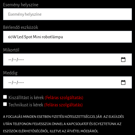
Esemény helyszíne
Bérlendő eszközök
Mikortól
Meddig
Kiszállítást is kérek
(Feláras szolgáltatás)
Technikust is kérek
(Feláras szolgáltatás)
A FOGLALÁS MINDEN ESETBEN FIZETÉSI KÖTELEZETTSÉGGEL JÁR. AZ ELKÜLDÉS
UTÁN TELEFONON FELVESSZÜK ÖNNEL A KAPCSOLATOT ÉS EGYEZTETÜNK AZ
ESZÖZÖK ELÉRHETŐSÉGÉRŐL, ILLETVE AZ ÁTVÉTEL MÓDJÁRÓL.