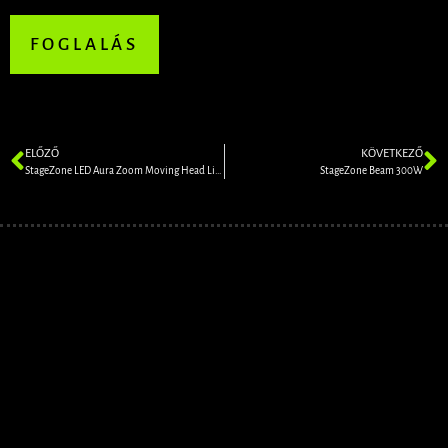
FOGLALÁS
ELŐZŐ
KÖVETKEZŐ
StageZone LED Aura Zoom Moving Head Light
StageZone Beam 300W