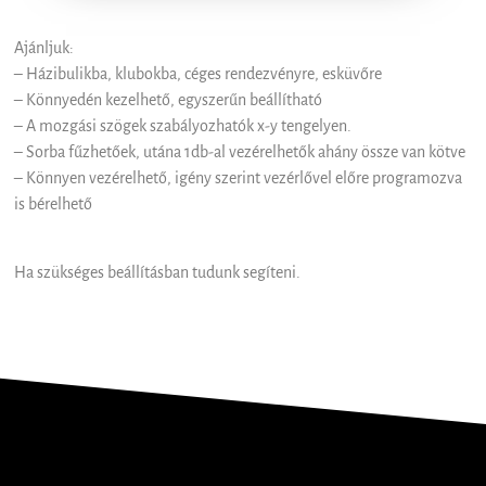
Ajánljuk:
– Házibulikba, klubokba, céges rendezvényre, esküvőre
– Könnyedén kezelhető, egyszerűn beállítható
– A mozgási szögek szabályozhatók x-y tengelyen.
– Sorba fűzhetőek, utána 1db-al vezérelhetők ahány össze van kötve
– Könnyen vezérelhető, igény szerint vezérlővel előre programozva
is bérelhető
Ha szükséges beállításban tudunk segíteni.