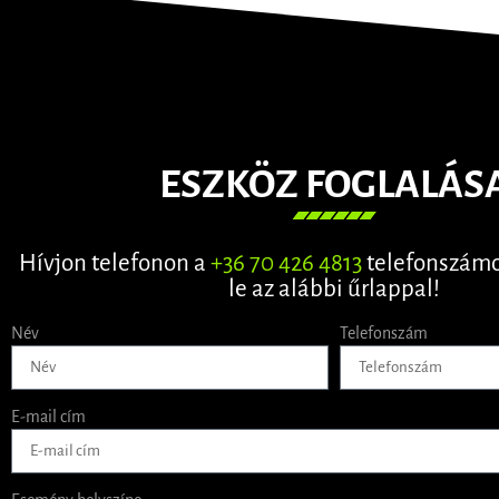
ESZKÖZ FOGLALÁS
Hívjon telefonon a
+36 70 426 4813
telefonszámo
le az alábbi űrlappal!
Név
Telefonszám
E-mail cím