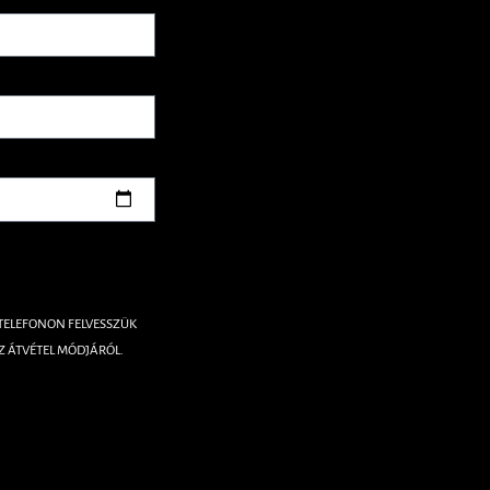
 TELEFONON FELVESSZÜK
Z ÁTVÉTEL MÓDJÁRÓL.