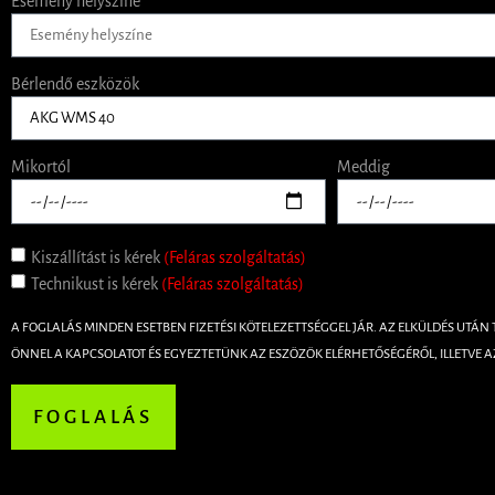
Esemény helyszíne
Bérlendő eszközök
Mikortól
Meddig
Kiszállítást is kérek
(Feláras szolgáltatás)
Technikust is kérek
(Feláras szolgáltatás)
A FOGLALÁS MINDEN ESETBEN FIZETÉSI KÖTELEZETTSÉGGEL JÁR. AZ ELKÜLDÉS UTÁN
ÖNNEL A KAPCSOLATOT ÉS EGYEZTETÜNK AZ ESZÖZÖK ELÉRHETŐSÉGÉRŐL, ILLETVE A
FOGLALÁS