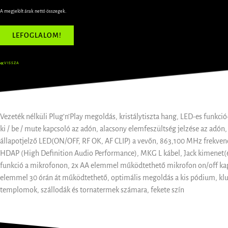
A megjelölt árak nettó összegek.
LEFOGLALOM!
VISSZA
Vezeték nélküli Plug’n’Play megoldás, kristálytiszta hang, LED-es funkció
ki / be / mute kapcsoló az adón, alacsony elemfeszültség jelzése az adón
állapotjelző LED(ON/OFF, RF OK, AF CLIP) a vevőn, 863,100 MHz frekve
HDAP (High Definition Audio Performance), MKG L kábel, Jack kimenet
funkció a mikrofonon, 2x AA elemmel működtethető mikrofon on/off ka
elemmel 30 órán át működtethető, optimális megoldás a kis pódium, kl
templomok, szállodák és tornatermek számara, fekete szín