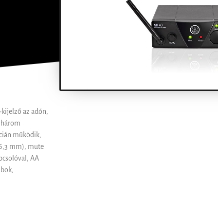
-kijelző az adón,
, három
ncián működik,
(6,3 mm), mute
pcsolóval, AA
ubok,