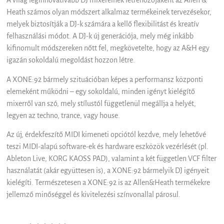
A világ leginnovatívabb DJ mixereinek létrehozójaként az Allen &
Heath számos olyan módszert alkalmaz termékeinek tervezésekor,
melyek biztosítják a DJ-k számára a kellő flexibilitást és kreatív
felhasználási módot. A DJ-k új generációja, mely még inkább
kifinomult módszereken nőtt fel, megkövetelte, hogy az A&H egy
igazán sokoldalú megoldást hozzon létre.
A XONE:92 bármely szituációban képes a performansz központi
elemeként működni – egy sokoldalú, minden igényt kielégítő
mixerről van szó, mely stílustól függetlenül megállja a helyét,
legyen az techno, trance, vagy house.
Az új, érdekfeszítő MIDI kimeneti opciótól kezdve, mely lehetővé
teszi MIDI-alapú software-ek és hardware eszközök vezérlését (pl.
Ableton Live, KORG KAOSS PAD), valamint a két független VCF filter
használatát (akár együttesen is), a XONE:92 bármelyik DJ igényeit
kielégíti. Természetesen a XONE:92 is az Allen&Heath termékekre
jellemző minőséggel és kivitelezési színvonallal párosul.