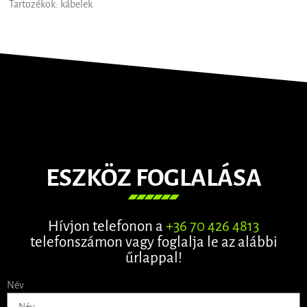
Tartozékok: kábelek
ESZKÖZ FOGLALÁSA
Hívjon telefonon a
+36 70 426 4813
telefonszámon vagy foglalja le az alábbi
űrlappal!
Név