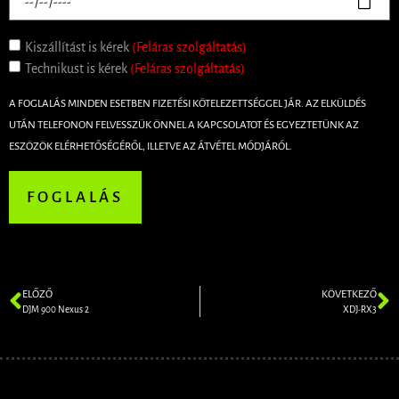
Kiszállítást is kérek
(Feláras szolgáltatás)
Technikust is kérek
(Feláras szolgáltatás)
A FOGLALÁS MINDEN ESETBEN FIZETÉSI KÖTELEZETTSÉGGEL JÁR. AZ ELKÜLDÉS
UTÁN TELEFONON FELVESSZÜK ÖNNEL A KAPCSOLATOT ÉS EGYEZTETÜNK AZ
ESZÖZÖK ELÉRHETŐSÉGÉRŐL, ILLETVE AZ ÁTVÉTEL MÓDJÁRÓL.
FOGLALÁS
ELŐZŐ
KÖVETKEZŐ
DJM 900 Nexus 2
XDJ-RX3