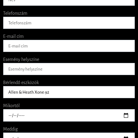
Telefonszám
E-mail cím
Esemény helyszíne
Bérlendő eszközök
Mikortól
Meddig