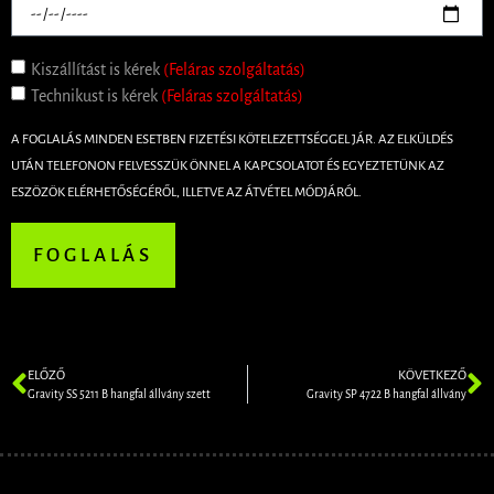
Kiszállítást is kérek
(Feláras szolgáltatás)
Technikust is kérek
(Feláras szolgáltatás)
A FOGLALÁS MINDEN ESETBEN FIZETÉSI KÖTELEZETTSÉGGEL JÁR. AZ ELKÜLDÉS
UTÁN TELEFONON FELVESSZÜK ÖNNEL A KAPCSOLATOT ÉS EGYEZTETÜNK AZ
ESZÖZÖK ELÉRHETŐSÉGÉRŐL, ILLETVE AZ ÁTVÉTEL MÓDJÁRÓL.
FOGLALÁS
ELŐZŐ
KÖVETKEZŐ
Gravity SS 5211 B hangfal állvány szett
Gravity SP 4722 B hangfal állvány