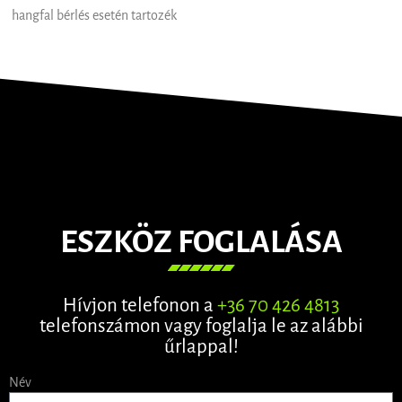
hangfal bérlés esetén tartozék
ESZKÖZ FOGLALÁSA
Hívjon telefonon a
+36 70 426 4813
telefonszámon vagy foglalja le az alábbi
űrlappal!
Név