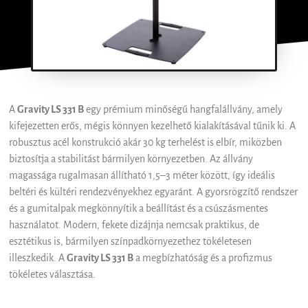
A
Gravity LS 331 B
egy prémium minőségű hangfalállvány, amely
kifejezetten erős, mégis könnyen kezelhető kialakításával tűnik ki. A
robusztus acél konstrukció akár 30 kg terhelést is elbír, miközben
biztosítja a stabilitást bármilyen környezetben. Az állvány
magassága rugalmasan állítható 1,5–3 méter között, így ideális
beltéri és kültéri rendezvényekhez egyaránt. A gyorsrögzítő rendszer
és a gumitalpak megkönnyítik a beállítást és a csúszásmentes
használatot. Modern, fekete dizájnja nemcsak praktikus, de
esztétikus is, bármilyen színpadkörnyezethez tökéletesen
illeszkedik. A
Gravity LS 331 B
a megbízhatóság és a profizmus
tökéletes választása.