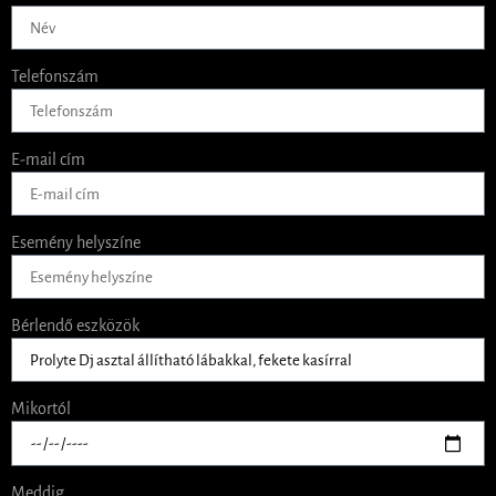
Telefonszám
E-mail cím
Esemény helyszíne
Bérlendő eszközök
Mikortól
Meddig