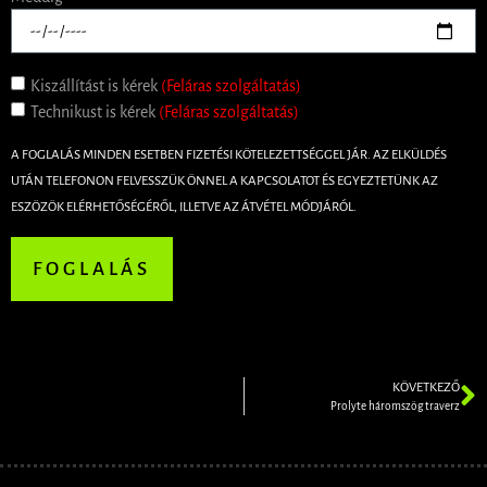
Kiszállítást is kérek
(Feláras szolgáltatás)
Technikust is kérek
(Feláras szolgáltatás)
A FOGLALÁS MINDEN ESETBEN FIZETÉSI KÖTELEZETTSÉGGEL JÁR. AZ ELKÜLDÉS
UTÁN TELEFONON FELVESSZÜK ÖNNEL A KAPCSOLATOT ÉS EGYEZTETÜNK AZ
ESZÖZÖK ELÉRHETŐSÉGÉRŐL, ILLETVE AZ ÁTVÉTEL MÓDJÁRÓL.
FOGLALÁS
KÖVETKEZŐ
Prolyte háromszög traverz