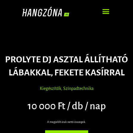
DJ – ZENEI SZOLGÁLTATÁS
PROLYTE DJ ASZTAL ÁLLÍTHATÓ
LÁBAKKAL, FEKETE KASÍRRAL
Kiegészítők
,
Színpadtechnika
10 000 Ft / db / nap
A megjelölt árak nettó összegek.