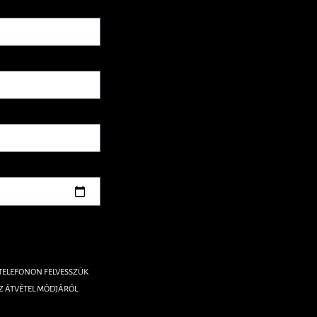
 TELEFONON FELVESSZÜK
Z ÁTVÉTEL MÓDJÁRÓL.