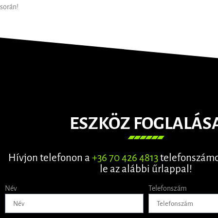
során!
ESZKÖZ FOGLALÁS
Hívjon telefonon a
+36 70 426 4813
telefonszámo
le az alábbi űrlappal!
Név
Telefonszám