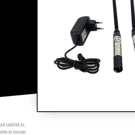
d találták ki,
ítés és bontás