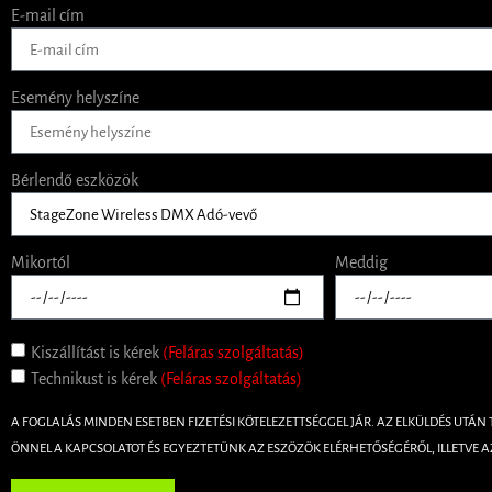
E-mail cím
Esemény helyszíne
Bérlendő eszközök
Mikortól
Meddig
Kiszállítást is kérek
(Feláras szolgáltatás)
Technikust is kérek
(Feláras szolgáltatás)
A FOGLALÁS MINDEN ESETBEN FIZETÉSI KÖTELEZETTSÉGGEL JÁR. AZ ELKÜLDÉS UTÁN
ÖNNEL A KAPCSOLATOT ÉS EGYEZTETÜNK AZ ESZÖZÖK ELÉRHETŐSÉGÉRŐL, ILLETVE A