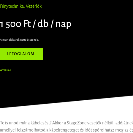
Fénytechnika
,
Vezérlők
1 500 Ft / db / nap
A megjelölt árak nettó összegek.
LEFOGLALOM!
VISSZA
Te is unod már a kábelezést? Akkor a StageZone vezeték nélküli adójátneke
amellyel felszámolhatod a kábelrengeteget és időt spórolhatsz meg az ép