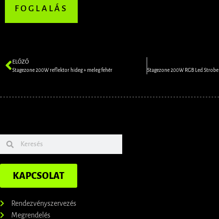
FOGLALÁS
ELŐZŐ
Stagezone 200W reflektor hideg + meleg fehér
KAPCSOLAT
Rendezvényszervezés
Megrendelés