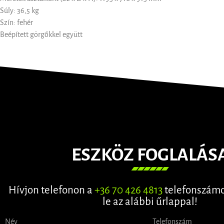
Súly: 36,5 kg
Szín: fehér
Beépített görgőkkel együtt
ESZKÖZ FOGLALÁS
Hívjon telefonon a
+36 70 426 4813
telefonszámo
le az alábbi űrlappal!
Név
Telefonszám