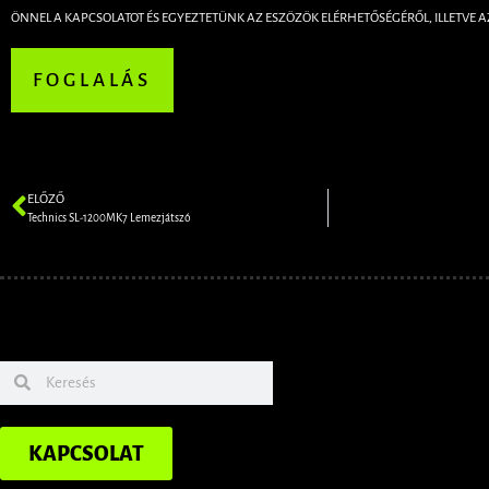
ÖNNEL A KAPCSOLATOT ÉS EGYEZTETÜNK AZ ESZÖZÖK ELÉRHETŐSÉGÉRŐL, ILLETVE A
FOGLALÁS
ELŐZŐ
Technics SL-1200MK7 Lemezjátszó
KAPCSOLAT