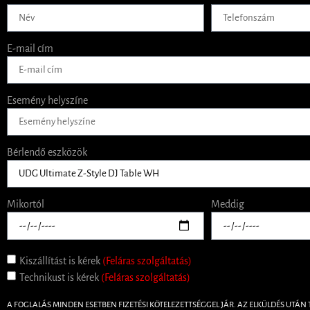
E-mail cím
Esemény helyszíne
Bérlendő eszközök
Mikortól
Meddig
Kiszállítást is kérek
(Feláras szolgáltatás)
Technikust is kérek
(Feláras szolgáltatás)
A FOGLALÁS MINDEN ESETBEN FIZETÉSI KÖTELEZETTSÉGGEL JÁR. AZ ELKÜLDÉS UTÁN