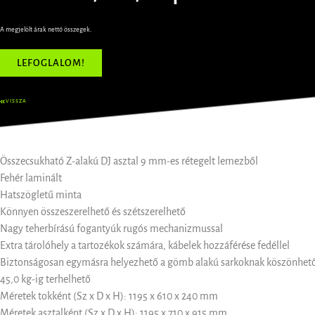
A megjelölt árak nettó összegek.
LEFOGLALOM!
VISSZA
Összecsukható Z-alakú DJ asztal 9 mm-es rétegelt lemezből
Fehér laminált
Hatszögletű minta
Könnyen összeszerelhető és szétszerelhető
Nagy teherbírású fogantyúk rugós mechanizmussal
Extra tárolóhely a tartozékok számára, kábelek hozzáférése fedéllel
Biztonságosan egymásra helyezhető a gömb alakú sarkoknak köszönhet
45,0 kg-ig terhelhető
Méretek tokként (Sz x D x H): 1195 x 610 x 240 mm
Méretek asztalként (Sz x D x H): 1195 x 710 x 915 mm