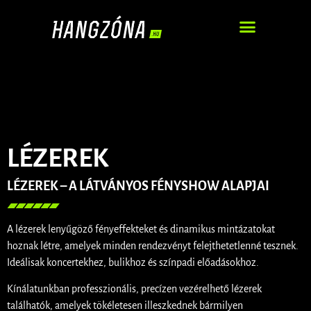
DJ – ZENEI SZOLGÁLTATÁS
LÉZEREK
LÉZEREK – A LÁTVÁNYOS FÉNYSHOW ALAPJAI
A lézerek lenyűgöző fényeffekteket és dinamikus mintázatokat
hoznak létre, amelyek minden rendezvényt felejthetetlenné tesznek.
Ideálisak koncertekhez, bulikhoz és színpadi előadásokhoz.
Kínálatunkban professzionális, precízen vezérelhető lézerek
találhatók, amelyek tökéletesen illeszkednek bármilyen