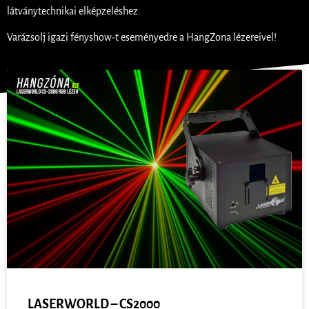
látványtechnikai elképzeléshez.
Varázsolj igazi fényshow-t eseményedre a HangZona lézereivel!
LASERWORLD – CS2000