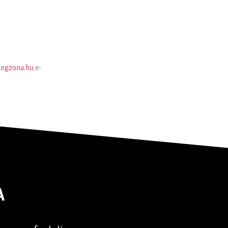
ngzona.hu
e-
A