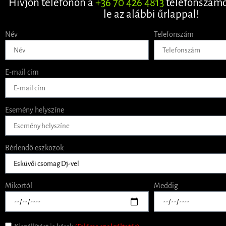
Hívjon telefonon a
+36 70 426 4813
telefonszámo
le az alábbi űrlappal!
Név
Telefonszám
E-mail cím
Esemény helyszíne
Bérlendő eszközök
Mikortól
Meddig