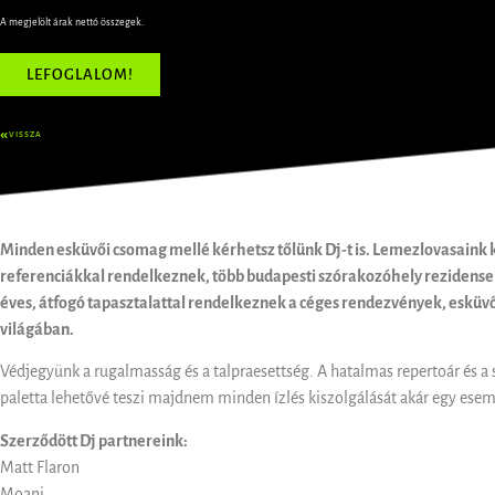
A megjelölt árak nettó összegek.
LEFOGLALOM!
VISSZA
Minden esküvői csomag mellé kérhetsz tőlünk Dj-t is. Lemezlovasaink 
referenciákkal rendelkeznek, több budapesti szórakozóhely rezidensei,
éves, átfogó tapasztalattal rendelkeznek a céges rendezvények, esküvő
világában.
Védjegyünk a rugalmasság és a talpraesettség. A hatalmas repertoár és a 
paletta lehetővé teszi majdnem minden ízlés kiszolgálását akár egy esemé
Szerződött Dj partnereink:
Matt Flaron
Moani