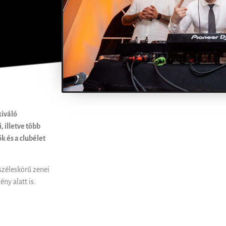
kiváló
 illetve több
k és a clubélet
széleskörű zenei
ny alatt is.