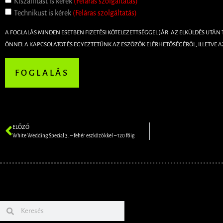
Kiszállítást is kérek
(Feláras szolgáltatás)
Technikust is kérek
(Feláras szolgáltatás)
A FOGLALÁS MINDEN ESETBEN FIZETÉSI KÖTELEZETTSÉGGEL JÁR. AZ ELKÜLDÉS UTÁN
ÖNNEL A KAPCSOLATOT ÉS EGYEZTETÜNK AZ ESZÖZÖK ELÉRHETŐSÉGÉRŐL, ILLETVE A
FOGLALÁS
ELŐZŐ
White Wedding Special 3. – fehér eszközökkel – 120 főig