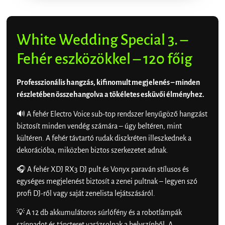
White Wedding Special 3. –
Fehér eszközökkel – 120 főig
Professzionális hangzás, kifinomult megjelenés – minden
részletében összehangolva a tökéletes esküvői élményhez.
🔊 A fehér Electro Voice sub-top rendszer lenyűgöző hangzást
biztosít minden vendég számára – úgy beltéren, mint
kültéren. A fehér távtartó rudak diszkréten illeszkednek a
dekorációba, miközben biztos szerkezetet adnak.
🎧 A fehér XDJ RX3 DJ pult és Vonyx paraván stílusos és
egységes megjelenést biztosít a zenei pultnak – legyen szó
profi DJ-ről vagy saját zenelista lejátszásáról.
💡 A 12 db akkumulátoros súrlófény és a robotlámpák
színpadot és táncteret varázsolnak a helyszínből. A