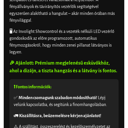
fényállványok és távirányítós vezérlők segítségével
egyszerűen alakítható a hangulat – akár minden órában más
fényvilággal.
🖥️ Az Involight Showcontrol és a vezeték nélküli LED vezérlő
gondoskodik az előre programozott, automatikus
fénymozgásokról, hogy minden zenei pillanat látványos is
legyen.
🎉 Ajánlott: Prémium megjelenésű esküvőkhöz,
ahol a dizájn, a tiszta hangzás és a látvány is fontos.
❗ Fontos információk:
✅
Minden csomagunk szabadon módosítható!
Lépj
velünk kapcsolatba, és segítünk a finomhangolásban.
🚛
Kiszállításra, beüzemelésre kérjen ajánlatot!
⚠️ A szállítást, összeszerelést és kezelőszemélyzetet az