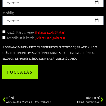
Meddig
Kiszállítást is kérek
(Feláras szolgáltatás)
Technikust is kérek
(Feláras szolgáltatás)
A FOGLALÁS MINDEN ESETBEN FIZETÉSI KÖTELEZETTSÉGGEL JÁR. AZ ELKÜLDÉS
UTÁN TELEFONON FELVESSZÜK ÖNNEL A KAPCSOLATOT ÉS EGYEZTETÜNK AZ
ESZÖZÖK ELÉRHETŐSÉGÉRŐL, ILLETVE AZ ÁTVÉTEL MÓDJÁRÓL.
FOGLALÁS
ELŐZŐ
KÖVETKEZŐ
White Wedding Special 2. – fehér eszközökkel – 90 főig
Esküvői csomag Dj-vel