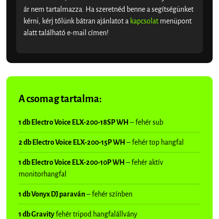
ár nem tartalmazza. Ha szeretnéd benne a segítségünket
kérni, kérj tőlünk bátran ajánlatot a
kapcsolat
menüpont
alatt található e-mail címen!
A csomag tartalma:
1 db Electro Voice ELX-200-18SP WH
– fehér sub
2 db Electro Voice ELX-200-15P WH
– fehér top hangfal
1 db Electro Voice ELX-200-10P WH
– fehér aktív
monitorhangfal
1 db Vonyx DJ paraván
– fehér színben
1 db Gravity
fehér tripod hangfalállvány