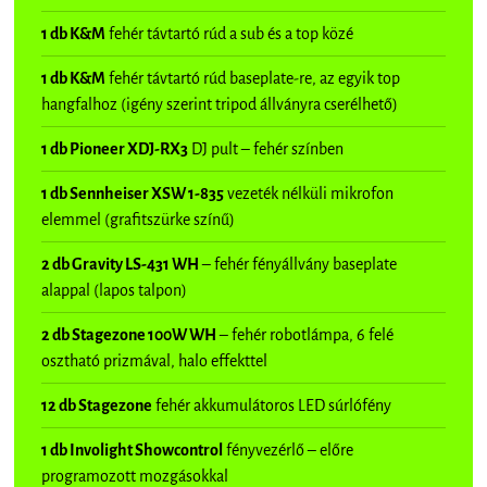
1 db K&M
fehér távtartó rúd a sub és a top közé
1 db K&M
fehér távtartó rúd baseplate-re, az egyik top
hangfalhoz (igény szerint tripod állványra cserélhető)
1 db Pioneer XDJ-RX3
DJ pult – fehér színben
1 db Sennheiser XSW 1-835
vezeték nélküli mikrofon
elemmel (grafitszürke színű)
2 db Gravity LS-431 WH
– fehér fényállvány baseplate
alappal (lapos talpon)
2 db Stagezone 100W WH
– fehér robotlámpa, 6 felé
osztható prizmával, halo effekttel
12 db Stagezone
fehér akkumulátoros LED súrlófény
1 db Involight Showcontrol
fényvezérlő – előre
programozott mozgásokkal