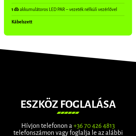
1 db
akkumulátoros LED PAR – vezeték nélküli vezérlővel
Kábelszett
ESZKÖZ FOGLALÁSA
Hívjon telefonon a
+36 70 426 4813
telefonszámon vagy foglalja le az alábbi