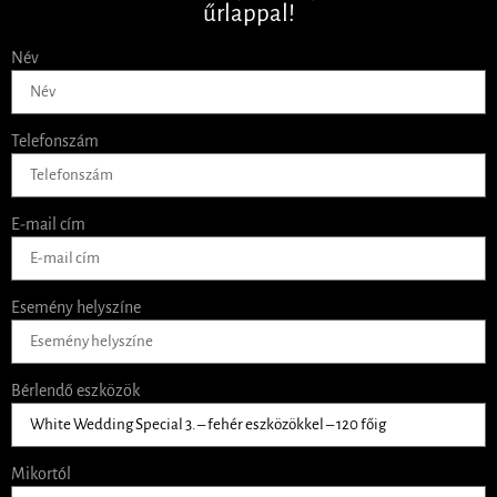
űrlappal!
Név
Telefonszám
E-mail cím
Esemény helyszíne
Bérlendő eszközök
Mikortól